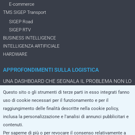
E-commerce
TMS SIGEP Transport
SIGEP Road
SIGEP RTV
BUSINESS INTELLIGENCE
INTELLIGENZA ARTIFICIALE
HARDWARE
APPROFONDIMENTI SULLA LOGISTICA
UNA DASHBOARD CHE SEGNALA IL PROBLEMA NON LO
STA ANCORA RISOLVENDO
Questo sito o gli strumenti di terze parti in esso integrati fanno
IL PACCO DA TRE EURO CHE CAMBIA LA LOGISTICA
uso di cookie necessari per il funzionamento e per il
DELL’ECOMMERCE
raggiungimento delle finalità descritte nella cookie policy,
LA LOGISTICA CRESCE SOLO SE I SISTEMI REGGONO
inclusa la personalizzazione e l'analisi di annunci pubblicitari e
L’AI che non si limita a rispondere, ma agisce nei processi
contenuti.
logistici
Per saperne di più o per revocare il consenso relativamente a