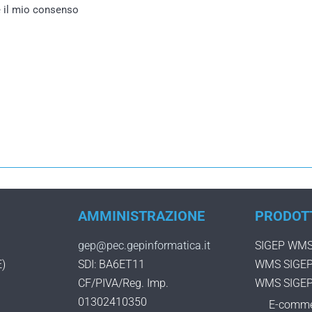
e il mio consenso
AMMINISTRAZIONE
PRODOT
gep@pec.gepinformatica.it
SIGEP WMS
E)
SDI: BA6ET11
WMS SIGEP 
CF/PIVA/Reg. Imp.
WMS SIGEP
01302410350
E-comme