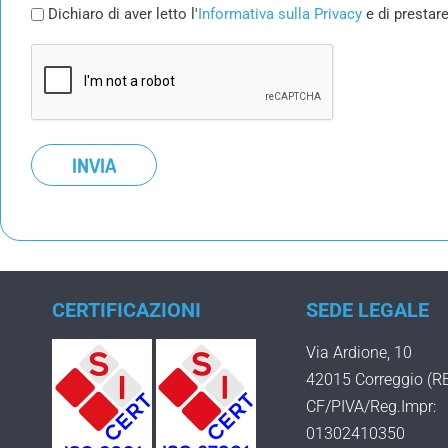
Privacy
Dichiaro di aver letto l'
Informativa sulla Privacy
e di prestar
Policy
CAPTCHA
*
CERTIFICAZIONI
SEDE LEGALE
Via Ardione, 10
42015 Correggio (R
CF/PIVA/Reg.Impr:
01302410350