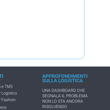
TI
APPROFONDIMENTI
SULLA LOGISTICA
 e TMS
UNA DASHBOARD CHE
Logistics
SEGNALA IL PROBLEMA
 Fashion
NON LO STA ANCORA
RISOLVENDO
rce