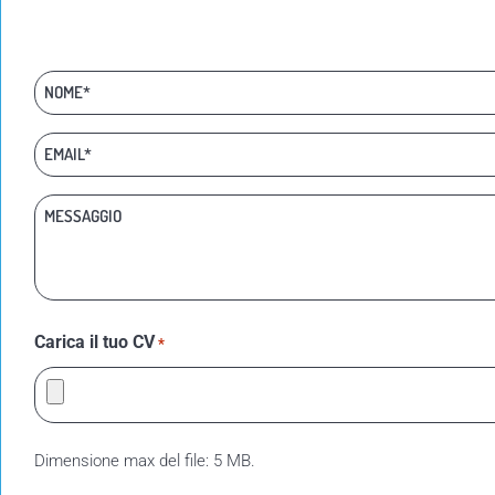
Nome
Nome
e
cognome
Email:
*
*
Messaggio:
Carica il tuo CV
*
Dimensione max del file: 5 MB.