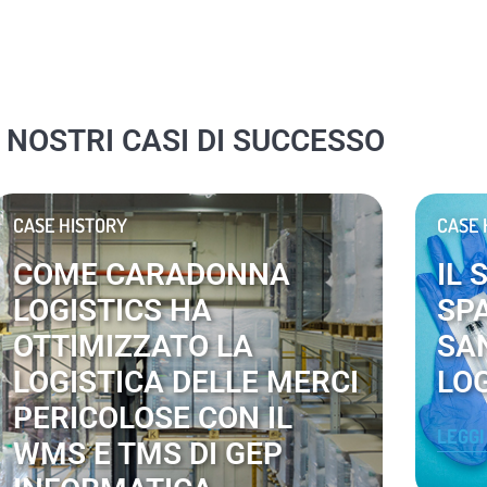
I NOSTRI CASI DI SUCCESSO
CASE HISTORY
CASE 
COME CARADONNA
IL 
LOGISTICS HA
SP
OTTIMIZZATO LA
SA
LOGISTICA DELLE MERCI
LO
PERICOLOSE CON IL
LEGGI
WMS E TMS DI GEP