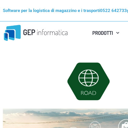
Vai
Software per la logistica di magazzino e i trasporti
0522 642733
al
contenuto
PRODOTTI