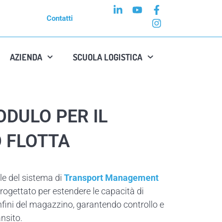
L
Y
F
I
i
o
a
n
Contatti
n
u
c
s
k
t
e
t
e
u
b
a
AZIENDA
SCUOLA LOGISTICA
d
b
o
g
i
e
o
r
n
k
a
-
-
m
i
f
n
ODULO PER IL
 FLOTTA
e del sistema di
Transport Management
rogettato per estendere le capacità di
nfini del magazzino, garantendo controllo e
ansito.