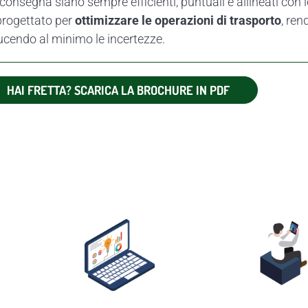
i consegna siano sempre efficienti, puntuali e allineati con l
progettato per
ottimizzare le operazioni di trasporto
, ren
iducendo al minimo le incertezze.
HAI FRETTA? SCARICA LA BROCHURE IN PDF