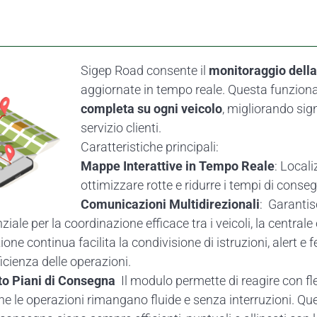
Sigep Road consente il
monitoraggio della 
aggiornate in tempo reale. Questa funziona
completa su ogni veicolo
, migliorando sign
servizio clienti.
Caratteristiche principali:
Mappe Interattive in Tempo Reale
: Locali
ottimizzare rotte e ridurre i tempi di conse
Comunicazioni Multidirezionali
:
:
Garantis
nziale per la coordinazione efficace tra i veicoli, la centrale
one continua facilita la condivisione di istruzioni, alert e
fficienza delle operazioni.
o Piani di Consegna
:
Il modulo permette di reagire con fl
e le operazioni rimangano fluide e senza interruzioni. Q