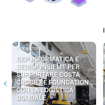
CASE HISTORY
GEP INFORMATICA E
SEDISP INSIEME PER
SUPPORTARE COSTA
CROCIERE FOUNDATION
CON LA LOGISTICA
SOLIDALE