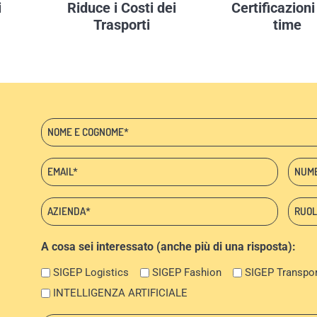
i
Riduce i Costi dei
Certificazioni
Trasporti
time
Nome
e
cognome
Email:
Telef
*
*
*
Azienda:
Ruolo
*
*
A cosa sei interessato (anche più di una risposta):
SIGEP Logistics
SIGEP Fashion
SIGEP Transpor
INTELLIGENZA ARTIFICIALE