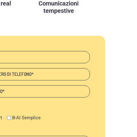
 real
Comunicazioni
tempestive
ono
:
t
B-AI Semplice