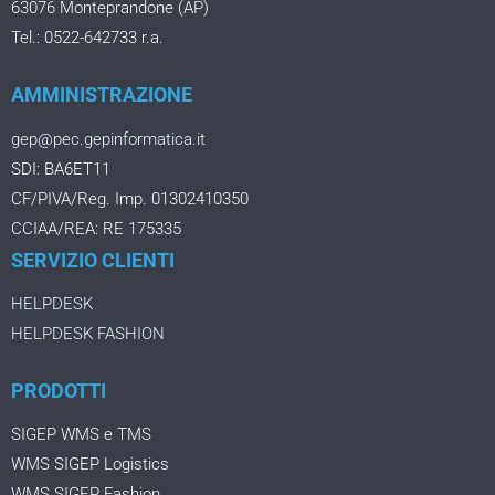
63076 Monteprandone (AP)
Tel.: 0522-642733 r.a.
AMMINISTRAZIONE
gep@pec.gepinformatica.it
SDI: BA6ET11
CF/PIVA/Reg. Imp. 01302410350
CCIAA/REA: RE 175335
SERVIZIO CLIENTI
HELPDESK
HELPDESK FASHION
PRODOTTI
SIGEP WMS e TMS
WMS SIGEP Logistics
WMS SIGEP Fashion