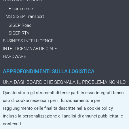
E-commerce
TMS SIGEP Transport
SIGEP Road
SIGEP RTV
BUSINESS INTELLIGENCE
INTELLIGENZA ARTIFICIALE
HARDWARE
APPROFONDIMENTI SULLA LOGISTICA
UNA DASHBOARD CHE SEGNALA IL PROBLEMA NON LO
STA ANCORA RISOLVENDO
Questo sito o gli strumenti di terze parti in esso integrati fanno
IL PACCO DA TRE EURO CHE CAMBIA LA LOGISTICA
uso di cookie necessari per il funzionamento e per il
DELL’ECOMMERCE
raggiungimento delle finalità descritte nella cookie policy,
LA LOGISTICA CRESCE SOLO SE I SISTEMI REGGONO
inclusa la personalizzazione e l'analisi di annunci pubblicitari e
L’AI che non si limita a rispondere, ma agisce nei processi
contenuti.
logistici