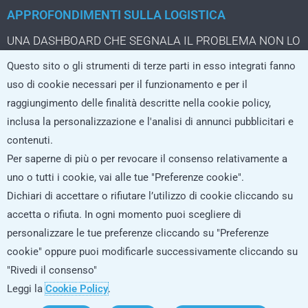
APPROFONDIMENTI SULLA LOGISTICA
UNA DASHBOARD CHE SEGNALA IL PROBLEMA NON LO
STA ANCORA RISOLVENDO
Questo sito o gli strumenti di terze parti in esso integrati fanno
IL PACCO DA TRE EURO CHE CAMBIA LA LOGISTICA
uso di cookie necessari per il funzionamento e per il
DELL’ECOMMERCE
raggiungimento delle finalità descritte nella cookie policy,
LA LOGISTICA CRESCE SOLO SE I SISTEMI REGGONO
inclusa la personalizzazione e l'analisi di annunci pubblicitari e
L’AI che non si limita a rispondere, ma agisce nei processi
contenuti.
logistici
Per saperne di più o per revocare il consenso relativamente a
uno o tutti i cookie, vai alle tue "Preferenze cookie".
Dichiari di accettare o rifiutare l’utilizzo di cookie cliccando su
ISCRIVITI ALLA NEWSLETTER
accetta o rifiuta. In ogni momento puoi scegliere di
personalizzare le tue preferenze cliccando su "Preferenze
cookie" oppure puoi modificarle successivamente cliccando su
"Rivedi il consenso"
Leggi la
Cookie Policy
.
© 2026 All rights reserved / GEP Informatica Srl - CF/PIVA/Reg.Impr: