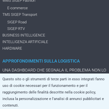
WMS SIGEP Fashion
E-commerce
TMS SIGEP Transport
SIGEP Road
SIGEP RTV
BUSINESS INTELLIGENCE
INTELLIGENZA ARTIFICIALE
HARDWARE
APPROFONDIMENTI SULLA LOGISTICA
UNA DASHBOARD CHE SEGNALA IL PROBLEMA NON LO
STA ANCORA RISOLVENDO
Questo sito o gli strumenti di terze parti in esso integrati fanno
IL PACCO DA TRE EURO CHE CAMBIA LA LOGISTICA
uso di cookie necessari per il funzionamento e per il
DELL’ECOMMERCE
raggiungimento delle finalità descritte nella cookie policy,
LA LOGISTICA CRESCE SOLO SE I SISTEMI REGGONO
inclusa la personalizzazione e l'analisi di annunci pubblicitari e
L’AI che non si limita a rispondere, ma agisce nei processi
contenuti.