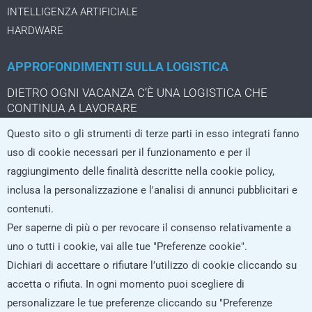
INTELLIGENZA ARTIFICIALE
HARDWARE
APPROFONDIMENTI SULLA LOGISTICA
DIETRO OGNI VACANZA C’È UNA LOGISTICA CHE
CONTINUA A LAVORARE
IL TUO SOFTWARE PER LA GESTIONE DEI TRASPORTI È
Questo sito o gli strumenti di terze parti in esso integrati fanno
DIVENTATO UN CRITERIO DI SCELTA PER I CLIENTI
uso di cookie necessari per il funzionamento e per il
UNA DASHBOARD CHE SEGNALA IL PROBLEMA NON LO
raggiungimento delle finalità descritte nella cookie policy,
STA ANCORA RISOLVENDO
inclusa la personalizzazione e l'analisi di annunci pubblicitari e
IL PACCO DA TRE EURO CHE CAMBIA LA LOGISTICA
contenuti.
DELL’ECOMMERCE
Per saperne di più o per revocare il consenso relativamente a
uno o tutti i cookie, vai alle tue "Preferenze cookie".
Dichiari di accettare o rifiutare l’utilizzo di cookie cliccando su
ISCRIVITI ALLA NEWSLETTER
accetta o rifiuta. In ogni momento puoi scegliere di
personalizzare le tue preferenze cliccando su "Preferenze