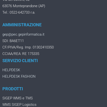
63076 Monteprandone (AP)
Tel.: 0522-642733 r.a.
AMMINISTRAZIONE
gep@pec.gepinformatica.it
SDI: BA6ET11
CF/PIVA/Reg. Imp. 01302410350
CCIAA/REA: RE 175335
SERVIZIO CLIENTI
HELPDESK
HELPDESK FASHION
PRODOTTI
SIGEP WMS e TMS
WMS SIGEP Logistics