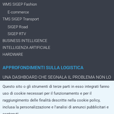
WMS SIGEP Fashion
E-commerce
TMS SIGEP Transport
SIGEP Road
SIGEP RTV
BUSINESS INTELLIGENCE
INTELLIGENZA ARTIFICIALE
HARDWARE
APPROFONDIMENTI SULLA LOGISTICA
UNA DASHBOARD CHE SEGNALA IL PROBLEMA NON LO
STA ANCORA RISOLVENDO
Questo sito o gli strumenti di terze parti in esso integrati fanno
IL PACCO DA TRE EURO CHE CAMBIA LA LOGISTICA
uso di cookie necessari per il funzionamento e per il
DELL’ECOMMERCE
raggiungimento delle finalità descritte nella cookie policy,
LA LOGISTICA CRESCE SOLO SE I SISTEMI REGGONO
inclusa la personalizzazione e l'analisi di annunci pubblicitari e
L’AI che non si limita a rispondere, ma agisce nei processi