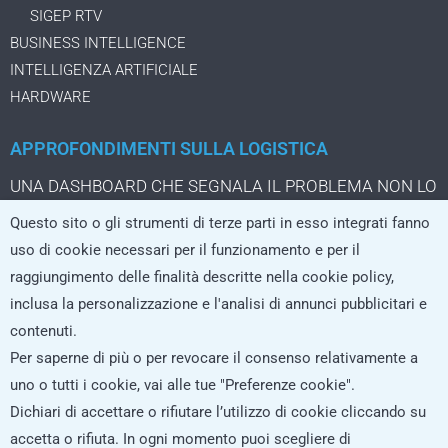
SIGEP RTV
BUSINESS INTELLIGENCE
INTELLIGENZA ARTIFICIALE
HARDWARE
APPROFONDIMENTI SULLA LOGISTICA
UNA DASHBOARD CHE SEGNALA IL PROBLEMA NON LO
STA ANCORA RISOLVENDO
Questo sito o gli strumenti di terze parti in esso integrati fanno
IL PACCO DA TRE EURO CHE CAMBIA LA LOGISTICA
uso di cookie necessari per il funzionamento e per il
DELL’ECOMMERCE
raggiungimento delle finalità descritte nella cookie policy,
LA LOGISTICA CRESCE SOLO SE I SISTEMI REGGONO
inclusa la personalizzazione e l'analisi di annunci pubblicitari e
L’AI che non si limita a rispondere, ma agisce nei processi
contenuti.
logistici
Per saperne di più o per revocare il consenso relativamente a
uno o tutti i cookie, vai alle tue "Preferenze cookie".
Dichiari di accettare o rifiutare l’utilizzo di cookie cliccando su
ISCRIVITI ALLA NEWSLETTER
accetta o rifiuta. In ogni momento puoi scegliere di