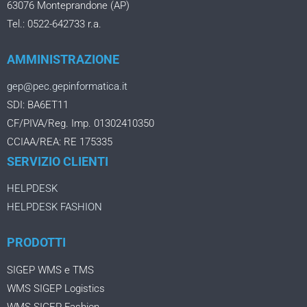
63076 Monteprandone (AP)
Tel.: 0522-642733 r.a.
AMMINISTRAZIONE
gep@pec.gepinformatica.it
SDI: BA6ET11
CF/PIVA/Reg. Imp. 01302410350
CCIAA/REA: RE 175335
SERVIZIO CLIENTI
HELPDESK
HELPDESK FASHION
PRODOTTI
SIGEP WMS e TMS
WMS SIGEP Logistics
WMS SIGEP Fashion