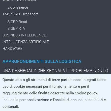
E-commerce
TMS SIGEP Transport
SIGEP Road
SIGEP RTV
BUSINESS INTELLIGENCE
INTELLIGENZA ARTIFICIALE
HARDWARE
APPROFONDIMENTI SULLA LOGISTICA
UNA DASHBOARD CHE SEGNALA IL PROBLEMA NON LO
STA ANCORA RISOLVENDO
Questo sito o gli strumenti di terze parti in esso integrati fanno
IL PACCO DA TRE EURO CHE CAMBIA LA LOGISTICA
uso di cookie necessari per il funzionamento e per il
DELL’ECOMMERCE
raggiungimento delle finalità descritte nella cookie policy,
LA LOGISTICA CRESCE SOLO SE I SISTEMI REGGONO
inclusa la personalizzazione e l'analisi di annunci pubblicitari e
L’AI che non si limita a rispondere, ma agisce nei processi
contenuti.
logistici