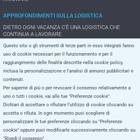
APPROFONDIMENTI SULLA LOGISTICA
DIETRO OGNI VACANZA C’È UNA LOGISTICA CHE
CONTINUA A LAVORARE
IL TUO SOFTWARE PER LA GESTIONE DEI TRASPORTI È
Questo sito o gli strumenti di terze parti in esso integrati fanno
DIVENTATO UN CRITERIO DI SCELTA PER I CLIENTI
uso di cookie necessari per il funzionamento e per il
UNA DASHBOARD CHE SEGNALA IL PROBLEMA NON LO
raggiungimento delle finalità descritte nella cookie policy,
STA ANCORA RISOLVENDO
inclusa la personalizzazione e l'analisi di annunci pubblicitari e
IL PACCO DA TRE EURO CHE CAMBIA LA LOGISTICA
contenuti.
DELL’ECOMMERCE
Per saperne di più o per revocare il consenso relativamente a
uno o tutti i cookie, vai alle tue "Preferenze cookie".
Dichiari di accettare o rifiutare l’utilizzo di cookie cliccando su
ISCRIVITI ALLA NEWSLETTER
accetta o rifiuta. In ogni momento puoi scegliere di
personalizzare le tue preferenze cliccando su "Preferenze
cookie" oppure puoi modificarle successivamente cliccando su
"Rivedi il consenso"