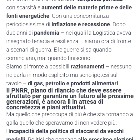
con scarsità e
aumenti delle materie prime e delle
fonti energetiche
. Con una concomitanza
pericolosissima di
inflazione e recessione
. Dopo
due anni di
pandemia
– nei quali la Logistica aveva
insegnato tenacia e resilienza – siamo ora di fronte
a scenari di guerra. E le guerre si sa quando
cominciano, mai quando finiscono.
Siamo di fronte a possibili
razionamenti
– nessuno
ne parla in modo esplicito ma sono ipotesi sul
tavolo –
di gas, petrolio e prodotti alimentari
.
Il PNRR, piano di rilancio che deve essere
sfruttato per garantire un futuro alle prossime
generazioni, è ancora lì in attesa di
concretezza e piani attuativi.
Ma quello che preoccupa di più è che sta tornando a
galla quello che speravamo di non vedere più:
l’
incapacità della politica di staccarsi da vecchi
modelli
. Politici che pensano
alle prossime elezioni