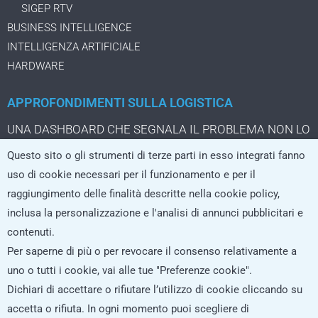
SIGEP RTV
BUSINESS INTELLIGENCE
INTELLIGENZA ARTIFICIALE
HARDWARE
APPROFONDIMENTI SULLA LOGISTICA
UNA DASHBOARD CHE SEGNALA IL PROBLEMA NON LO
STA ANCORA RISOLVENDO
Questo sito o gli strumenti di terze parti in esso integrati fanno
IL PACCO DA TRE EURO CHE CAMBIA LA LOGISTICA
uso di cookie necessari per il funzionamento e per il
DELL’ECOMMERCE
raggiungimento delle finalità descritte nella cookie policy,
LA LOGISTICA CRESCE SOLO SE I SISTEMI REGGONO
inclusa la personalizzazione e l'analisi di annunci pubblicitari e
L’AI che non si limita a rispondere, ma agisce nei processi
contenuti.
logistici
Per saperne di più o per revocare il consenso relativamente a
uno o tutti i cookie, vai alle tue "Preferenze cookie".
Dichiari di accettare o rifiutare l’utilizzo di cookie cliccando su
ISCRIVITI ALLA NEWSLETTER
accetta o rifiuta. In ogni momento puoi scegliere di