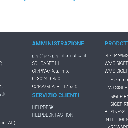
AMMINISTRAZIONE
PRODOT
gep@pec.gepinformatica.it
SIGEP WMS
E)
SDI: BA6ET11
WMS SIGEP 
CF/PIVA/Reg. Imp.
WMS SIGEP
01302410350
E-comme
a.
CCIAA/REA: RE 175335
TMS SIGEP 
.it
SERVIZIO CLIENTI
SIGEP R
SIGEP R
HELPDESK
BUSINESS 
HELPDESK FASHION
INTELLIGEN
ne (AP)
HARDWAR