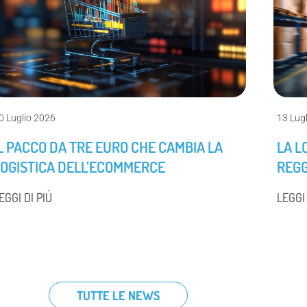
0 Luglio 2026
13 Lug
IL PACCO DA TRE EURO CHE CAMBIA LA
LA L
LOGISTICA DELL’ECOMMERCE
REG
EGGI DI PIÙ
LEGGI 
TUTTE LE NEWS