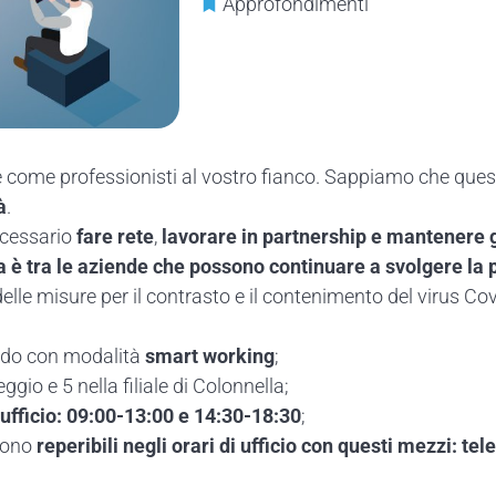
Approfondimenti
ne e come professionisti al vostro fianco. Sappiamo che qu
à
.
ecessario
fare rete
,
lavorare in partnership e mantenere gl
 è tra le aziende che
possono continuare a svolgere la p
lle misure per il contrasto e il contenimento del virus Cov
ando con modalità
smart working
;
gio e 5 nella filiale di Colonnella;
i ufficio: 09:00-13:00 e 14:30-18:30
;
 sono
reperibili negli orari di ufficio con questi mezzi: tel