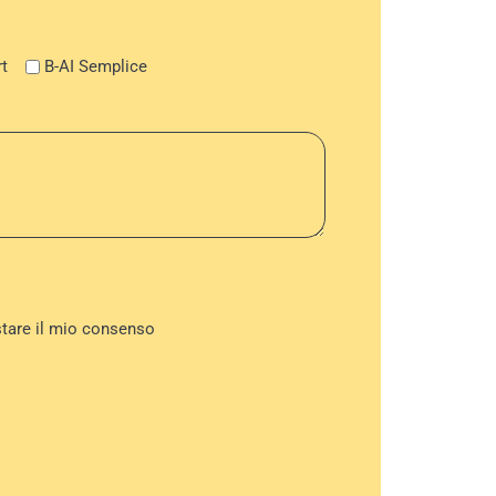
t
B-AI Semplice
stare il mio consenso