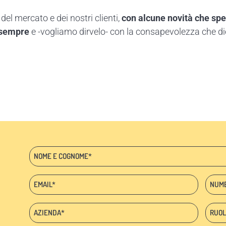
el mercato e dei nostri clienti,
con alcune novità che spe
i sempre
e -vogliamo dirvelo- con la consapevolezza che die
Nome
e
cognome
Email:
Telef
*
*
*
Azienda:
Ruolo
*
*