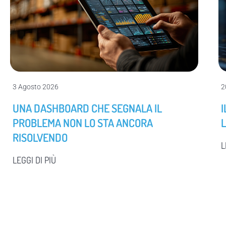
3 Agosto 2026
2
UNA DASHBOARD CHE SEGNALA IL
PROBLEMA NON LO STA ANCORA
RISOLVENDO
L
LEGGI DI PIÙ